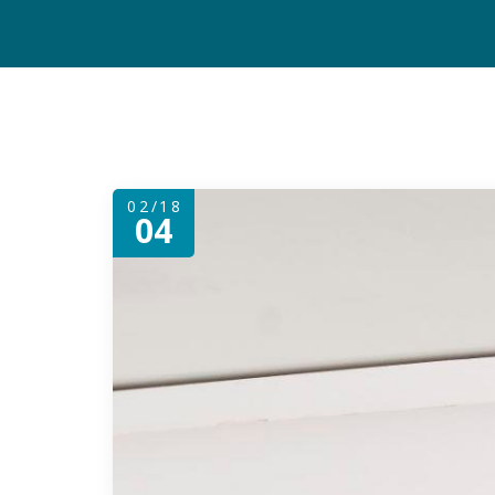
02/18
04