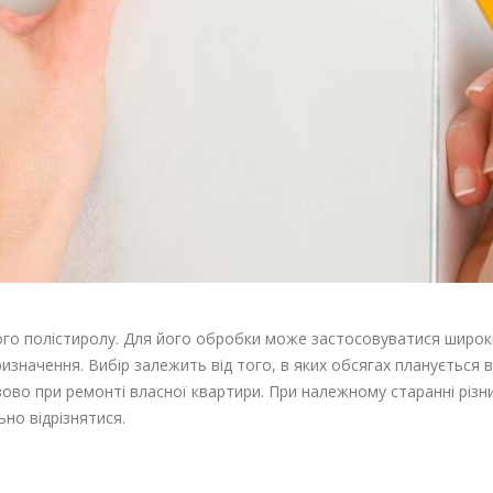
ого полістиролу. Для його обробки може застосовуватися широки
ризначення. Вибір залежить від того, в яких обсягах планується 
ово при ремонті власної квартири. При належному старанні різниц
но відрізнятися.