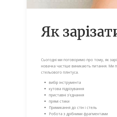
Як зарізат
Сьогодні ми поговоримо про тому, як зар
новачка частіше виникають питання. Ми пі
стельового плінтуса.
вибір інструмента
кутова підрізування
приставні з'єднання
прямі стики
Примикання до стін і стель
Робота з дрібними фрагментами