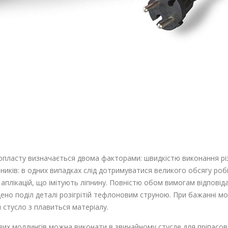
нопласту визначається двома факторами: швидкістю виконання різ
ків: в одних випадках слід дотримуватися великого обсягу робіт
аплікацій, що імітують ліпнину. Повністю обом вимогам відповіда
ено поділ деталі розігрітій тефлоновим струною. При бажанні м
стусло з плавиться матеріалу.
вих молдингів можна виконати в звичайному стусле для пріпасов