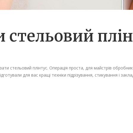
и стельовий плі
ізати стельовий плінтус. Операція проста, для майстрів обробн
дготували для вас кращі техніки підрізування, стикування і зак