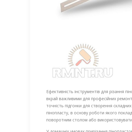
Ефективність інструментів для різання пі
вкрай важливими для професійних ремонтни
точність підгонки для створення складних 
пінопласту, в основу роботи якого поклад
поворотним столом або використовувати 
У домашніх умовах прирізання пінопласто