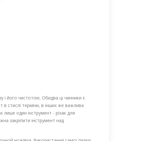
у і його чистотою. Обидва ці чинники є
 в стислі терміни, в інших же важлива
є лише один інструмент - різак для
ожна закріпити інструмент над
очной ножівки. Використання самої пилки