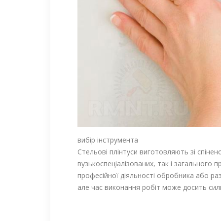
вибір інструмента
Стельові плінтуси виготовляють зі спінен
вузькоспеціалізованих, так і загального п
професійної діяльності обробника або раз
але час виконання робіт може досить силь