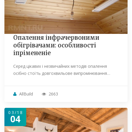
Опалення інфрачервоними
обігрівачами: особливості
іпрімененіе
Серед цікавих і незвичайних методів опалення
осібно стоїть довгохвильове випромінювання…
AllBuild
2663
03/18
04