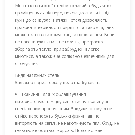
Монтаж натяжної стелі можливий в будь-яких
приміщеннях - від передпокою до спальні і від
кухні до санвузла. Натяжні стелі дозволяють
приховати нерівності покриття, а також під них
можна заховати комунікації й проведення. Вони
не накопичують пил, не горять, прекрасно
зберігають тепло, при забрудненні легко
миються, а також є абсолютно безпечними для
оточуючих.
Види натяжних стель
Залежно від матеріалу полотна бувають:
Тканинні - для їх облаштування
використовують міцну синтетичну тканину зі
спеціальним просоченням. Завдяки цьому вони
стійко переносять будь-які фізичні дії, не
вигоряють на світлі, не накопичують пил, бруд, не
гниють, не бояться морозів. Полотно має