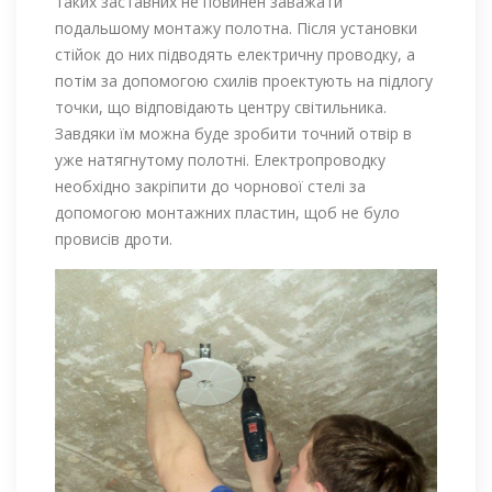
таких заставних не повинен заважати
подальшому монтажу полотна. Після установки
стійок до них підводять електричну проводку, а
потім за допомогою схилів проектують на підлогу
точки, що відповідають центру світильника.
Завдяки їм можна буде зробити точний отвір в
уже натягнутому полотні. Електропроводку
необхідно закріпити до чорнової стелі за
допомогою монтажних пластин, щоб не було
провисів дроти.