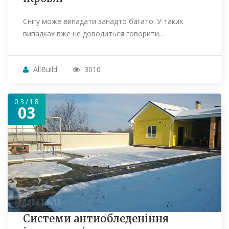
Снігу може випадати занадто багато. У таких
випадках вже не доводиться говорити…
AllBuild
3010
03/18
03
Системи антиобледеніння