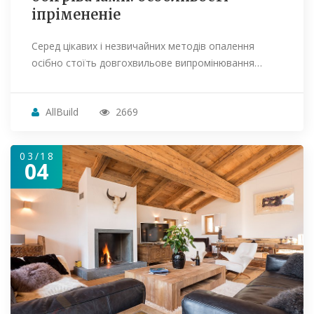
іпрімененіе
Серед цікавих і незвичайних методів опалення
осібно стоїть довгохвильове випромінювання…
AllBuild
2669
03/18
04