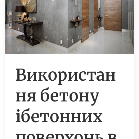
Використан
ня бетону
ібетонних
поверхонь в