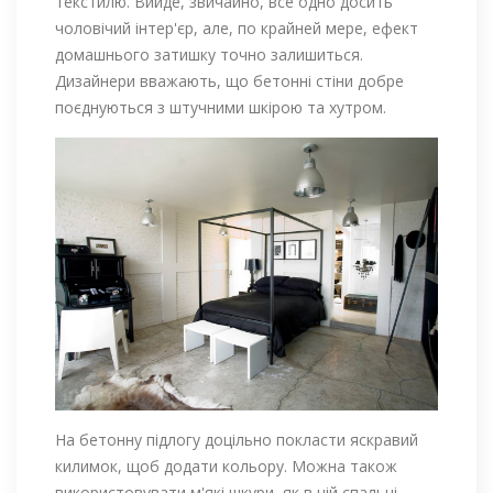
текстилю. Вийде, звичайно, все одно досить
чоловічий інтер'єр, але, по крайней мере, ефект
домашнього затишку точно залишиться.
Дизайнери вважають, що бетонні стіни добре
поєднуються з штучними шкірою та хутром.
На бетонну підлогу доцільно покласти яскравий
килимок, щоб додати кольору. Можна також
використовувати м'які шкури, як в цій спальні.