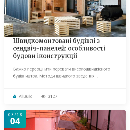
Швидкомонтовані будівлі з
сендвіч-панелей: особливості
будови іконструкціі
Важко переоцінити переваги високошвидкісного
будівництва. Методи швидкого зведення…
AllBuild
3127
03/18
04