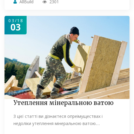
AllBuild
2301
03/18
03
Утеплення мінеральною ватою
З цієї статті ви дізнаєтеся опреімуществах і
недоліки утеплення мінеральною ватою.…