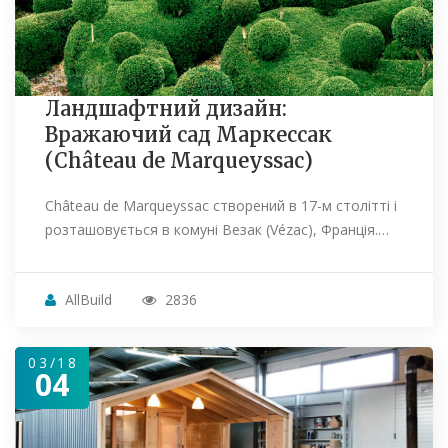
Ландшафтний дизайн:
Вражаючий сад Маркессак
(Château de Marqueyssac)
Château de Marqueyssac створений в 17-м столітті і
розташовується в комуні Везак (Vézac), Франція.…
AllBuild
2836
03/18
04