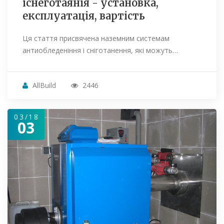
існеготаянія - установка,
експлуатація, вартість
Ця стаття присвячена наземним системам
антиобледеніння і сніготанення, які можуть…
AllBuild
2446
03/18
03