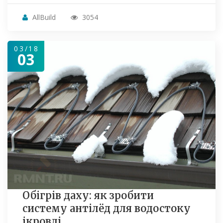
AllBuild
3054
03/18
03
Обігрів даху: як зробити
систему антілёд для водостоку
ікровлі