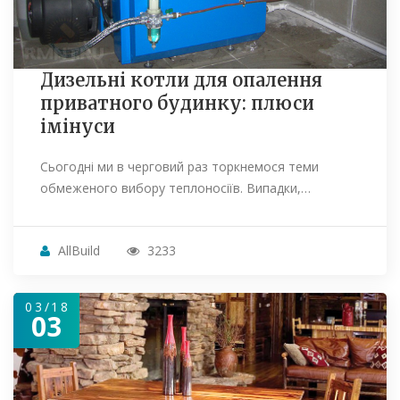
Дизельні котли для опалення
приватного будинку: плюси
імінуси
Сьогодні ми в черговий раз торкнемося теми
обмеженого вибору теплоносіїв. Випадки,…
AllBuild
3233
03/18
03