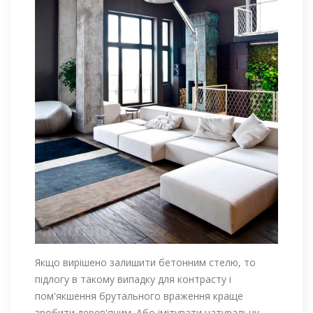
Якщо вирішено залишити бетонним стелю, то
підлогу в такому випадку для контрасту і
пом'якшення брутального враження краще
зробити дерев'яним. Або імітувати натуральну