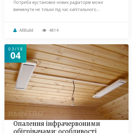
Потреба вустановке нових радіаторів може
виникнути не тільки під час капітального…
AllBuild
4814
03/18
04
Опалення інфрачервоними
обігрівачами: особливості