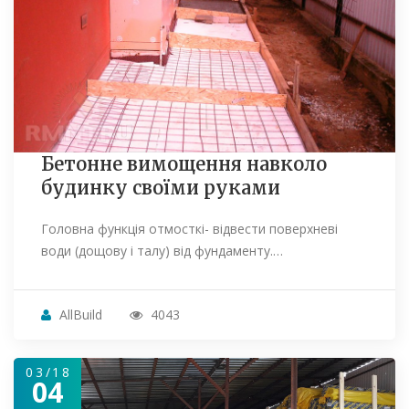
Бетонне вимощення навколо
будинку своїми руками
Головна функція отмосткі- відвести поверхневі
води (дощову і талу) від фундаменту.…
AllBuild
4043
03/18
04