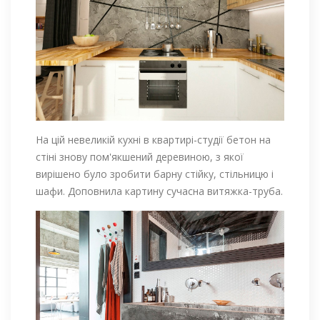
На цій невеликій кухні в квартирі-студії бетон на
стіні знову пом'якшений деревиною, з якої
вирішено було зробити барну стійку, стільницю і
шафи. Доповнила картину сучасна витяжка-труба.