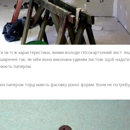
и їм ті ж характеристики, якими володіє гіпсокартонний лист. І
зширення так, як ніби вона виконана єдиним листом. Щоб надати 
цнюють папером.
еєні папером торці мають фасовку різної форми. Вони не потребу