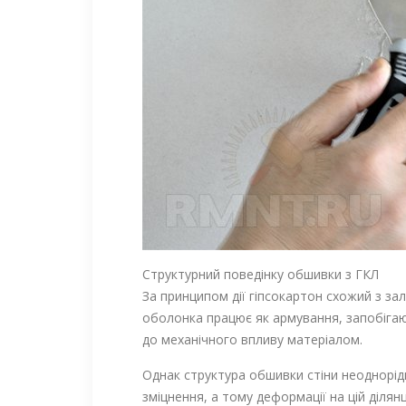
Структурний поведінку обшивки з ГКЛ
За принципом дії гіпсокартон схожий з зал
оболонка працює як армування, запобігаюч
до механічного впливу матеріалом.
Однак структура обшивки стіни неоднорідн
зміцнення, а тому деформації на цій діля