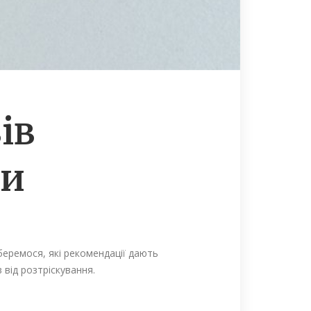
ів
ми
беремося, які рекомендації дають
 від розтріскування.