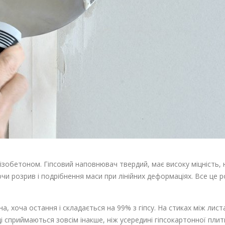
ізобетоном. Гіпсовий наповнювач твердий, має високу міцність, н
и розрив і подрібнення маси при лінійних деформаціях. Все це р
а, хоча остання і складається на 99% з гіпсу. На стиках між ли
нці сприймаються зовсім інакше, ніж усередині гіпсокартонної пли