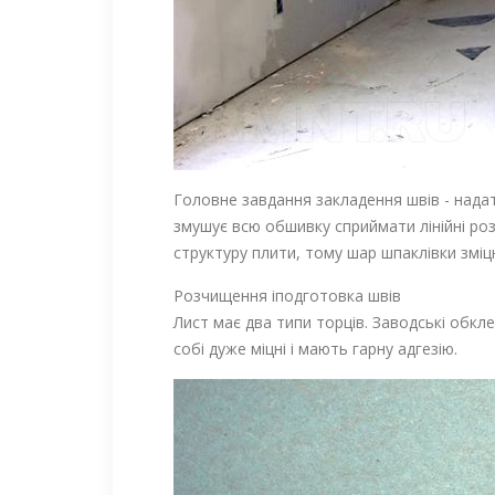
Головне завдання закладення швів - надат
змушує всю обшивку сприймати лінійні ро
структуру плити, тому шар шпаклівки змі
Розчищення іподготовка швів
Лист має два типи торців. Заводські обкл
собі дуже міцні і мають гарну адгезію.