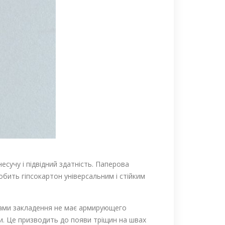
есучу і підвідний здатність. Паперова
обить гіпсокартон універсальним і стійким
стами закладення не має армирующего
ти. Це призводить до появи тріщин на швах