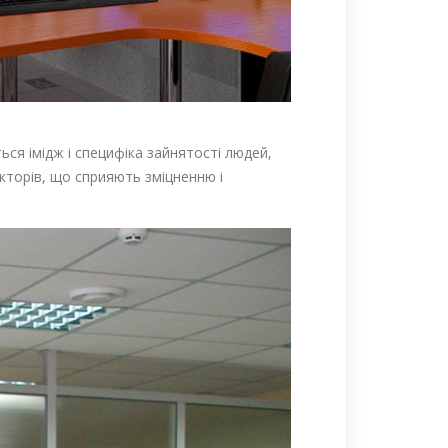
ся імідж і специфіка зайнятості людей,
акторів, що сприяють зміцненню і