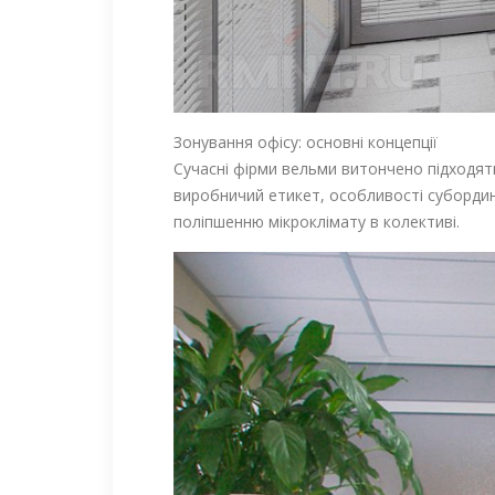
Зонування офісу: основні концепції
Сучасні фірми вельми витончено підходять
виробничий етикет, особливості субордина
поліпшенню мікроклімату в колективі.