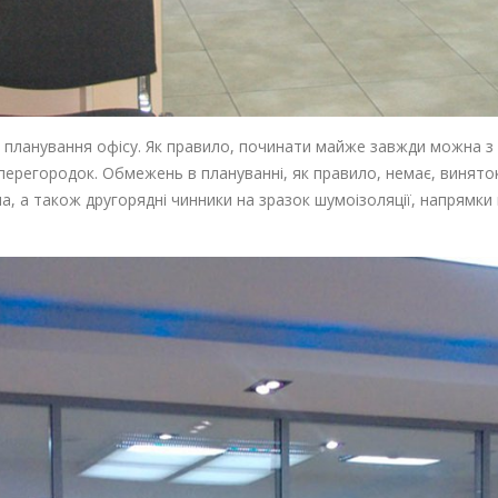
ці планування офісу. Як правило, починати майже завжди можна з
перегородок. Обмежень в плануванні, як правило, немає, винят
 а також другорядні чинники на зразок шумоізоляції, напрямки п