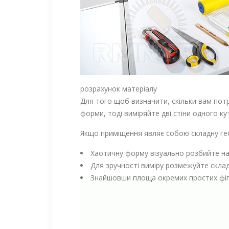
розрахунок матеріалу
Для того щоб визначити, скільки вам пот
форми, тоді виміряйте дві стіни одного к
Якщо приміщення являє собою складну гео
Хаотичну форму візуально розбийте на 
Для зручності виміру розмежуйте склад
Знайшовши площа окремих простих фігу