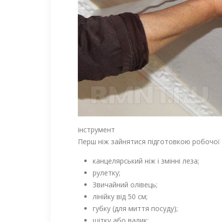
інструмент
Перш ніж зайнятися підготовкою робочої п
канцелярський ніж і змінні леза;
рулетку;
Звичайний олівець;
лінійку від 50 см;
губку (для миття посуду);
щітку або валик;