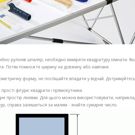
рібно рулонів шпалер, необхідно виміряти квадратуру кімнати. Я
ута. Потім помножте ширину на довжину або навпаки.
метричну форму, не поспішайте впадати у відчай. Дотримуйтесь 
прості фігури: квадрати і прямокутники.
не простір лініями. Для цього можна використовувати, наприклад
р, справа залишиться за малим - знайти сумарне число.