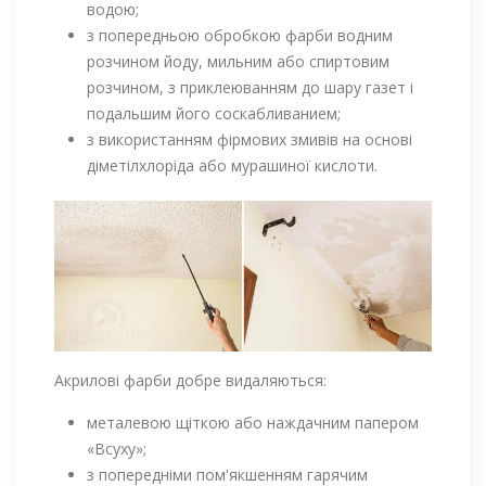
водою;
з попередньою обробкою фарби водним
розчином йоду, мильним або спиртовим
розчином, з приклеюванням до шару газет і
подальшим його соскабливанием;
з використанням фірмових змивів на основі
діметілхлоріда або мурашиної кислоти.
Акрилові фарби добре видаляються:
металевою щіткою або наждачним папером
«Всуху»;
з попередніми пом'якшенням гарячим