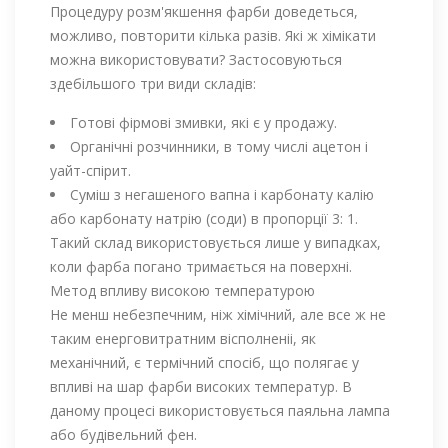
Процедуру розм'якшення фарби доведеться,
можливо, повторити кілька разів. Які ж хімікати
можна використовувати? Застосовуються
здебільшого три види складів:
Готові фірмові змивки, які є у продажу.
Органічні розчинники, в тому числі ацетон і
уайт-спірит.
Суміш з негашеного вапна і карбонату калію
або карбонату натрію (соди) в пропорції 3: 1.
Такий склад використовується лише у випадках,
коли фарба погано тримається на поверхні.
Метод впливу високою температурою
Не менш небезпечним, ніж хімічний, але все ж не
таким енерговитратним вісполненіі, як
механічний, є термічний спосіб, що полягає у
впливі на шар фарби високих температур. В
даному процесі використовується паяльна лампа
або будівельний фен.