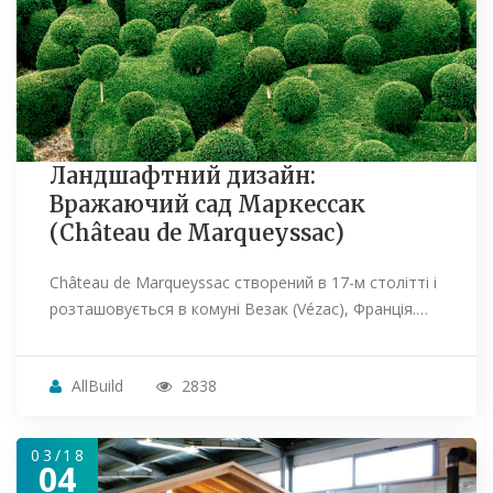
Ландшафтний дизайн:
Вражаючий сад Маркессак
(Château de Marqueyssac)
Château de Marqueyssac створений в 17-м столітті і
розташовується в комуні Везак (Vézac), Франція.…
AllBuild
2838
03/18
04