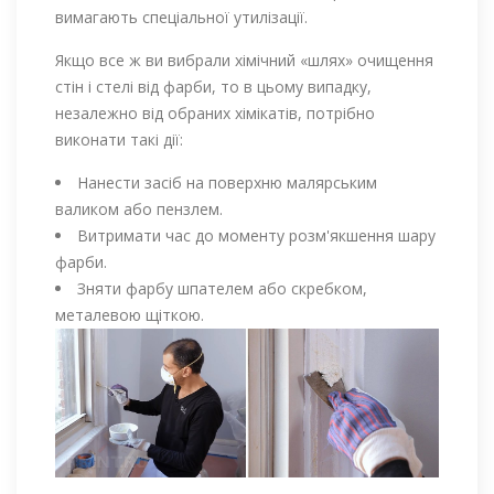
вимагають спеціальної утилізації.
Якщо все ж ви вибрали хімічний «шлях» очищення
стін і стелі від фарби, то в цьому випадку,
незалежно від обраних хімікатів, потрібно
виконати такі дії:
Нанести засіб на поверхню малярським
валиком або пензлем.
Витримати час до моменту розм'якшення шару
фарби.
Зняти фарбу шпателем або скребком,
металевою щіткою.