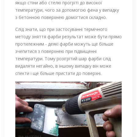
якщо стіни або стелю прогріті до високої
температури, чого за допомогою фена у випадку
з бетонною поверхнею домогтися складно.
Слід знати, що при застосуванні термічного
методу зняття фарби результат може бути прямо
протилежним - деякі фарби можуть ще більше
зчепитися з поверхнею при підвищенні
температури. Тому розігрітий шар фарби слід
видаляти негайно, в іншому випадку він може
спекти і ще більше пристати до поверхні.