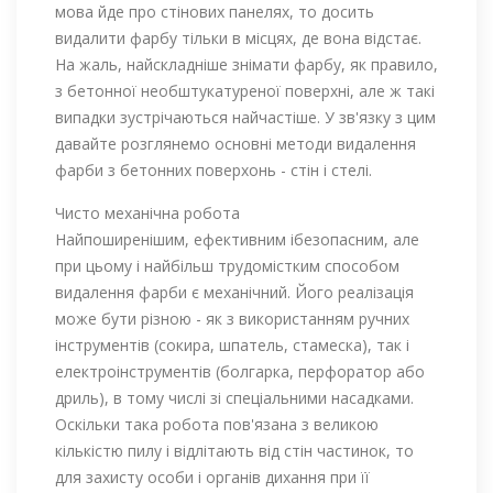
мова йде про стінових панелях, то досить
видалити фарбу тільки в місцях, де вона відстає.
На жаль, найскладніше знімати фарбу, як правило,
з бетонної необштукатуреної поверхні, але ж такі
випадки зустрічаються найчастіше. У зв'язку з цим
давайте розглянемо основні методи видалення
фарби з бетонних поверхонь - стін і стелі.
Чисто механічна робота
Найпоширенішим, ефективним ібезопасним, але
при цьому і найбільш трудомістким способом
видалення фарби є механічний. Його реалізація
може бути різною - як з використанням ручних
інструментів (сокира, шпатель, стамеска), так і
електроінструментів (болгарка, перфоратор або
дриль), в тому числі зі спеціальними насадками.
Оскільки така робота пов'язана з великою
кількістю пилу і відлітають від стін частинок, то
для захисту особи і органів дихання при її