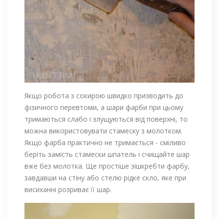
Якщо робота з сокирою швидко призводить до
фізичного перевтоми, а шари фарби при цьому
тримаються слабо і злущуються від поверхні, то
можна використовувати стамеску з молотком.
Якщо фарба практично не тримається - сміливо
беріть замість стамески шпатель і счищайте шар
вже без молотка. Ще простіше зішкребти фарбу,
завдавши на стіну або стелю рідке скло, яке при
висиханні розриває її шар.