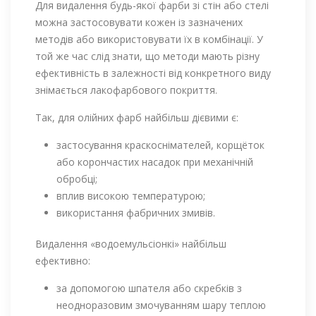
Для видалення будь-якої фарби зі стін або стелі
можна застосовувати кожен із зазначених
методів або використовувати їх в комбінації. У
той же час слід знати, що методи мають різну
ефективність в залежності від конкретного виду
знімається лакофарбового покриття.
Так, для олійних фарб найбільш дієвими є:
застосування краскоснімателей, корщёток
або корончастих насадок при механічній
обробці;
вплив високою температурою;
використання фабричних змивів.
Видалення «водоемульсіонкі» найбільш
ефективно:
за допомогою шпателя або скребків з
неодноразовим змочуванням шару теплою