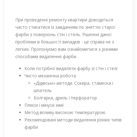
При проведенні ремонту квартири доводиться
часто стикатися із завданням по зняттю старої
фарби з поверхонь стін і стель. Рішення даної
проблеми в більшості випадків - це справа не з
легких. Пропонуємо вам ознайомитися з різними
способами видалення фарби.
Коли потрібно видаляти фарбу зі стін і стелі
Чисто механічна робота
«Дідівські» методи. Сокира, стамеска і
шпатель
Болгарка, дриль і перфоратор
Плюси і мінуси хімії
Метод впливу високою температурою
Рекомендовані методи видалення різних типів
фарби