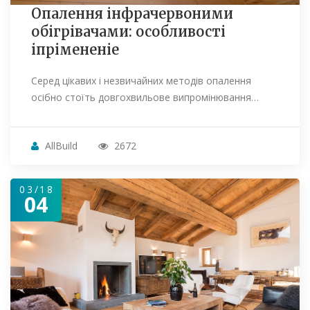
Опалення інфрачервоними
обігрівачами: особливості
іпрімененіе
Серед цікавих і незвичайних методів опалення
осібно стоїть довгохвильове випромінювання…
AllBuild
2672
03/18
04