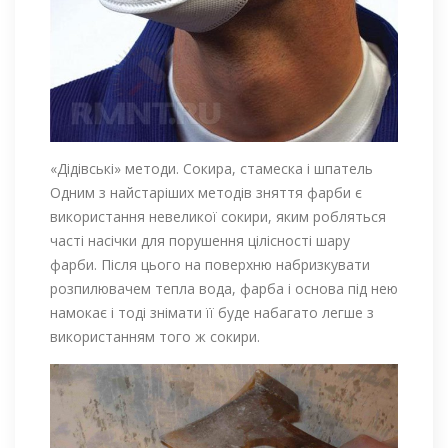
«Дідівські» методи. Сокира, стамеска і шпатель
Одним з найстаріших методів зняття фарби є
використання невеликої сокири, яким робляться
часті насічки для порушення цілісності шару
фарби. Після цього на поверхню набризкувати
розпилювачем тепла вода, фарба і основа під нею
намокає і тоді знімати її буде набагато легше з
використанням того ж сокири.