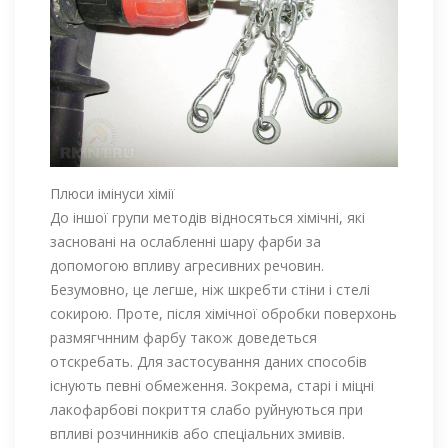
Плюси імінуси хімії
До іншої групи методів відносяться хімічні, які
засновані на ослабленні шару фарби за
допомогою впливу агресивних речовин.
Безумовно, це легше, ніж шкребти стіни і стелі
сокирою. Проте, після хімічної обробки поверхонь
размягчнним фарбу також доведеться
отскребать. Для застосування даних способів
існують певні обмеження. Зокрема, старі і міцні
лакофарбові покриття слабо руйнуються при
впливі розчинників або спеціальних змивів.