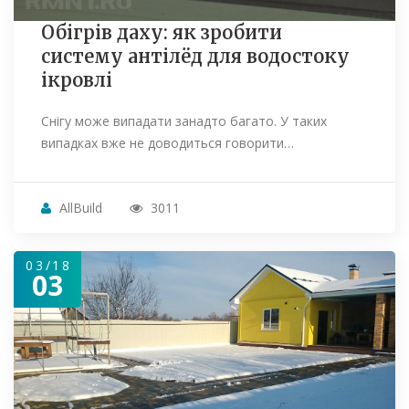
Обігрів даху: як зробити
систему антілёд для водостоку
ікровлі
Снігу може випадати занадто багато. У таких
випадках вже не доводиться говорити…
AllBuild
3011
03/18
03