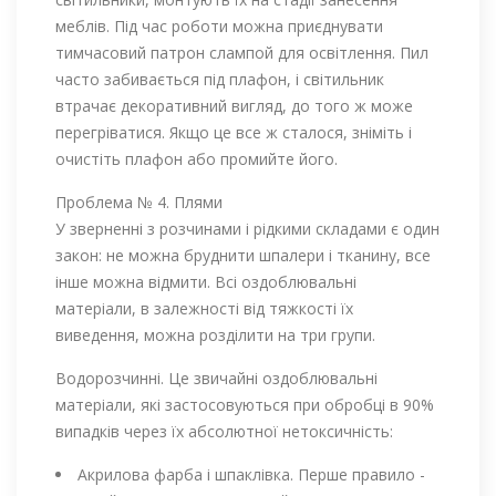
меблів. Під час роботи можна приєднувати
тимчасовий патрон слампой для освітлення. Пил
часто забивається під плафон, і світильник
втрачає декоративний вигляд, до того ж може
перегріватися. Якщо це все ж сталося, зніміть і
очистіть плафон або промийте його.
Проблема № 4. Плями
У зверненні з розчинами і рідкими складами є один
закон: не можна бруднити шпалери і тканину, все
інше можна відмити. Всі оздоблювальні
матеріали, в залежності від тяжкості їх
виведення, можна розділити на три групи.
Водорозчинні. Це звичайні оздоблювальні
матеріали, які застосовуються при обробці в 90%
випадків через їх абсолютної нетоксичність:
Акрилова фарба і шпаклівка. Перше правило -