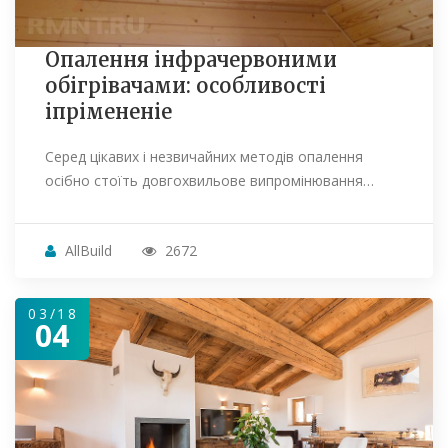
Опалення інфрачервоними
обігрівачами: особливості
іпрімененіе
Серед цікавих і незвичайних методів опалення
осібно стоїть довгохвильове випромінювання…
AllBuild
2672
03/18
04