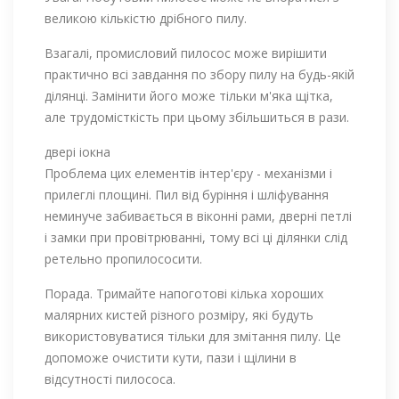
великою кількістю дрібного пилу.
Взагалі, промисловий пилосос може вирішити
практично всі завдання по збору пилу на будь-якій
ділянці. Замінити його може тільки м'яка щітка,
але трудомісткість при цьому збільшиться в рази.
двері іокна
Проблема цих елементів інтер'єру - механізми і
прилеглі площині. Пил від буріння і шліфування
неминуче забивається в віконні рами, дверні петлі
і замки при провітрюванні, тому всі ці ділянки слід
ретельно пропилососити.
Порада. Тримайте напоготові кілька хороших
малярних кистей різного розміру, які будуть
використовуватися тільки для змітання пилу. Це
допоможе очистити кути, пази і щілини в
відсутності пилососа.