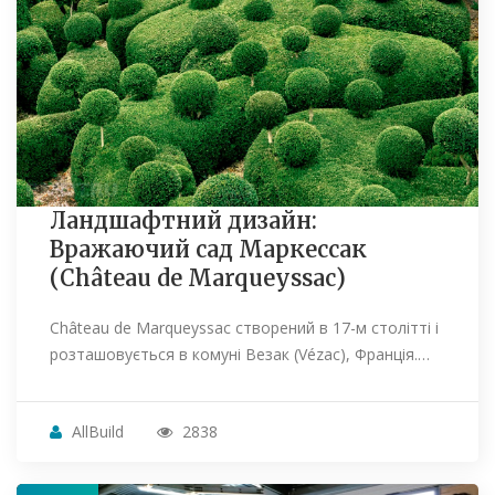
Ландшафтний дизайн:
Вражаючий сад Маркессак
(Château de Marqueyssac)
Château de Marqueyssac створений в 17-м столітті і
розташовується в комуні Везак (Vézac), Франція.…
AllBuild
2838