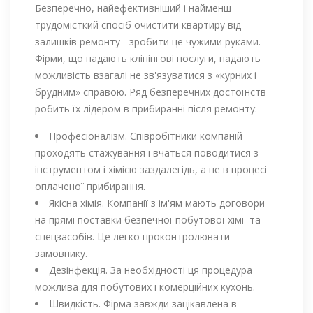
Безперечно, найефективніший і найменш
трудомісткий спосіб очистити квартиру від
залишків ремонту - зробити це чужими руками.
Фірми, що надають клінінгові послуги, надають
можливість взагалі не зв'язуватися з «курних і
брудним» справою. Ряд безперечних достоїнств
робить їх лідером в прибиранні після ремонту:
Професіоналізм. Співробітники компаній
проходять стажування і вчаться поводитися з
інструментом і хімією заздалегідь, а не в процесі
оплаченої прибирання.
Якісна хімія. Компанії з ім'ям мають договори
на прямі поставки безпечної побутової хімії та
спецзасобів. Це легко проконтролювати
замовнику.
Дезінфекція. За необхідності ця процедура
можлива для побутових і комерційних кухонь.
Швидкість. Фірма завжди зацікавлена ​​в