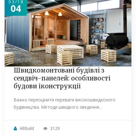
03/18
04
Швидкомонтовані будівлі з
сендвіч-панелей: особливості
будови іконструкціі
Важко переоцінити переваги високошвидкісного
будівництва. Методи швидкого зведення…
AllBuild
3129