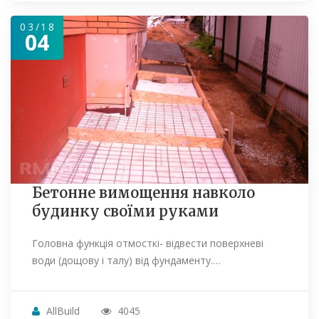
03/18
04
Бетонне вимощення навколо
будинку своїми руками
Головна функція отмосткі- відвести поверхневі
води (дощову і талу) від фундаменту.…
AllBuild
4045