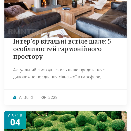
Інтер'єр вітальні встіле шале: 5
особливостей гармонійного
простору
Актуальний сьогодні стиль шале представляє
дивовижне поєднання сільської атмосфери,…
AllBuild
3228
03/18
04