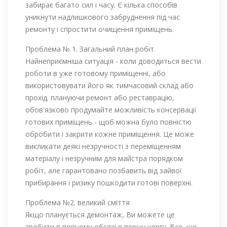
забирає багато сил і часу. Є кілька способів
уникнути надлишкового забруднення під час
ремонту і спростити очищення приміщень.
Проблема № 1. Загальний план робіт
Найнеприємніша ситуація - коли доводиться вести
роботи в уже готовому приміщенні, або
використовувати його як тимчасовий склад або
прохід. плануючи ремонт або реставрацію,
обов'язково продумайте можливість консервації
готових приміщень - щоб можна було повністю
обробити і закрити кожне приміщення. Це може
викликати деякі незручності з переміщенням
матеріалу і незручним для майстра порядком
робіт, але гарантовано позбавить від зайвої
прибирання і ризику пошкодити готові поверхні.
Проблема №2. великий сміття
Якщо планується демонтаж, Ви можете це
зробити в повному обсязі в першу чергу. Все, що