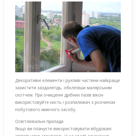
Декоративні елементи і рухливі частини найкраще
захистити заздалегідь, обклеївши малярським
скотчем. При очищенні дрібних пазів вікон
використовуйте кисть і розпилювач з розчином
побутового миючого засобу.
Освітлювальні прилади
Якщо ви плануєте використовувати вбудовані
світильники, монтують їх на стадії занесення