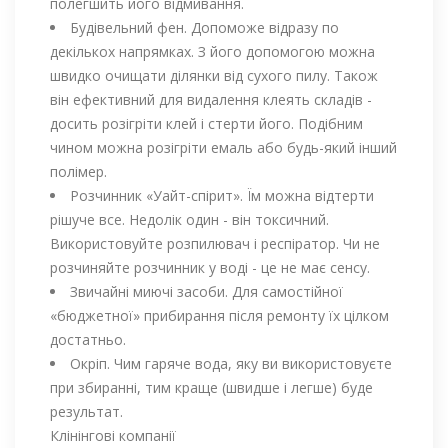
полегшить його відмивання.
Будівельний фен. Допоможе відразу по
декількох напрямках. З його допомогою можна
швидко очищати ділянки від сухого пилу. Також
він ефективний для видалення клеять складів -
досить розігріти клей і стерти його. Подібним
чином можна розігріти емаль або будь-який інший
полімер.
Розчинник «Уайт-спірит». Їм можна відтерти
рішуче все. Недолік один - він токсичний.
Використовуйте розпилювач і респіратор. Чи не
розчиняйте розчинник у воді - це не має сенсу.
Звичайні миючі засоби. Для самостійної
«бюджетної» прибирання після ремонту їх цілком
достатньо.
Окріп. Чим гаряче вода, яку ви використовуєте
при збиранні, тим краще (швидше і легше) буде
результат.
Клінінгові компанії