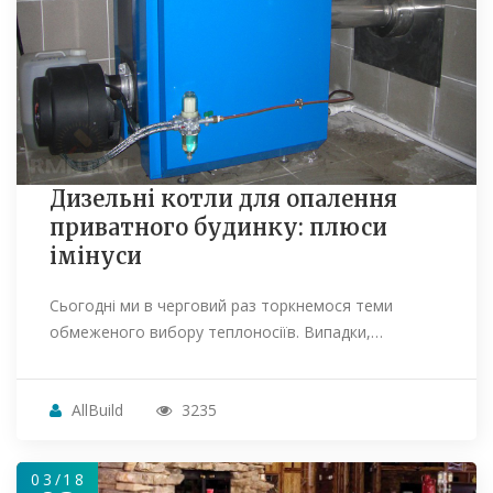
Дизельні котли для опалення
приватного будинку: плюси
імінуси
Сьогодні ми в черговий раз торкнемося теми
обмеженого вибору теплоносіїв. Випадки,…
AllBuild
3235
03/18