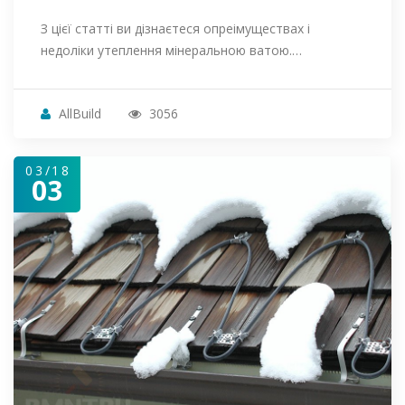
З цієї статті ви дізнаєтеся опреімуществах і
недоліки утеплення мінеральною ватою.…
AllBuild
3056
03/18
03