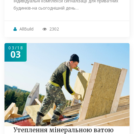
Індивідуальні комплекси сигналізації для приватних
будинків-на сьогоднішній день…
AllBuild
2302
03/18
03
Утеплення мінеральною ватою