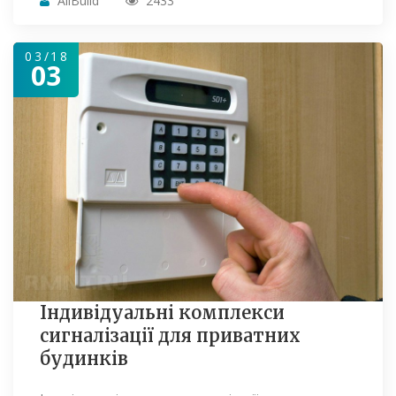
AllBuild
2433
03/18
03
Індивідуальні комплекси
сигналізації для приватних
будинків