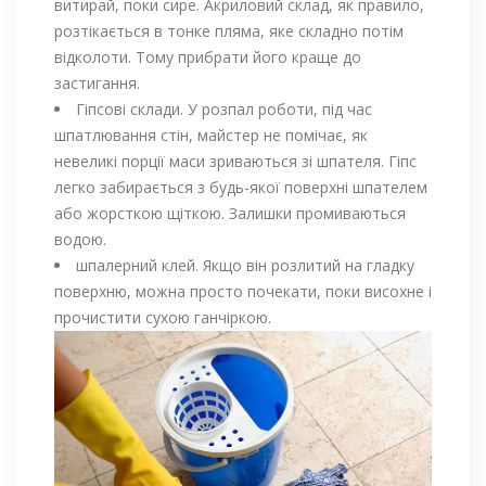
витирай, поки сире. Акриловий склад, як правило,
розтікається в тонке пляма, яке складно потім
відколоти. Тому прибрати його краще до
застигання.
Гіпсові склади. У розпал роботи, під час
шпатлювання стін, майстер не помічає, як
невеликі порції маси зриваються зі шпателя. Гіпс
легко забирається з будь-якої поверхні шпателем
або жорсткою щіткою. Залишки промиваються
водою.
шпалерний клей. Якщо він розлитий на гладку
поверхню, можна просто почекати, поки висохне і
прочистити сухою ганчіркою.