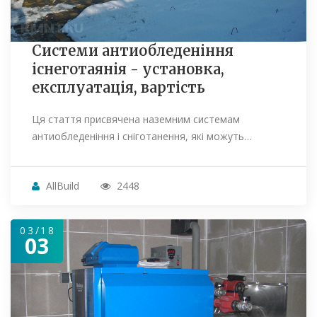
Системи антиобледеніння
існеготаянія - установка,
експлуатація, вартість
Ця стаття присвячена наземним системам
антиобледеніння і сніготанення, які можуть…
AllBuild
2448
03/18
03