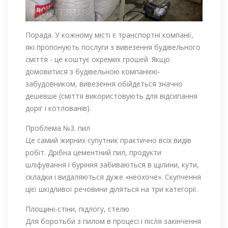
Порада. У кожному місті є транспортні компанії,
які пропонують послуги з вивезення будівельного
сміття - це коштує окремих грошей. Якщо
домовитися з будівельною компанією-
забудовником, вивезення обійдеться значно
дешевше (сміття використовують для відсипання
доріг і котлованів).
Проблема №3. пил
Це самий жирних супутник практично всіх видів
робіт. Дрібна цементний пил, продукти
шліфування і буріння забиваються в щілини, кути,
складки і видаляються дуже «неохоче». Скупчення
цієї шкідливої ​​речовини діляться на три категорії.
Площині-стіни, підлогу, стелю
Для боротьби з пилом в процесі і після закінчення