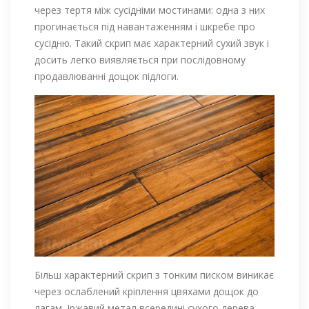
через тертя між сусідніми мостинами: одна з них
прогинається під навантаженням і шкребе про
сусідню. Такий скрип має характерний сухий звук і
досить легко виявляється при послідовному
продавлюванні дощок підлоги.
Більш характерний скрип з тонким писком виникає
через ослаблений кріплення цвяхами дощок до
лагам. Іржавий метал всередині сухого дерева