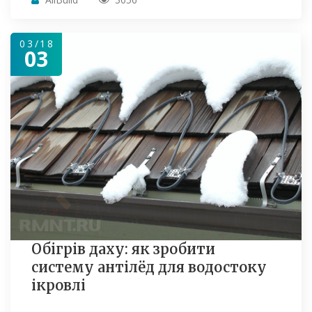
03/18
03
Обігрів даху: як зробити
систему антілёд для водостоку
ікровлі