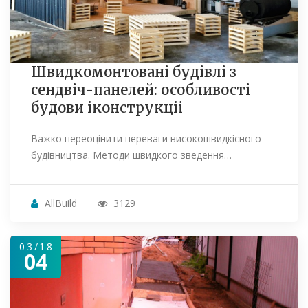
Швидкомонтовані будівлі з
сендвіч-панелей: особливості
будови іконструкціі
Важко переоцінити переваги високошвидкісного
будівництва. Методи швидкого зведення…
AllBuild
3129
03/18
04