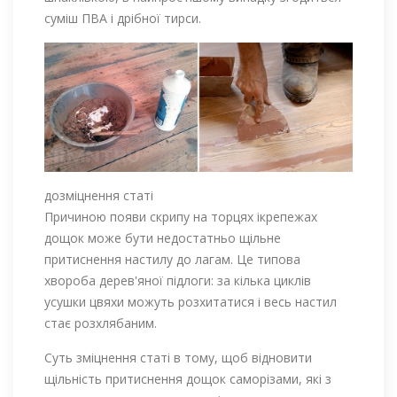
суміш ПВА і дрібної тирси.
дозміцнення статі
Причиною появи скрипу на торцях ікрепежах
дощок може бути недостатньо щільне
притиснення настилу до лагам. Це типова
хвороба дерев'яної підлоги: за кілька циклів
усушки цвяхи можуть розхитатися і весь настил
стає розхлябаним.
Суть зміцнення статі в тому, щоб відновити
щільність притиснення дощок саморізами, які з