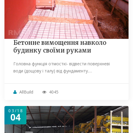
Бетонне вимощення навколо
будинку своїми руками
Головна функція отмосткі- відвести поверхневі
води (дощову і талу) від фундаменту.…
AllBuild
4045
03/18
04