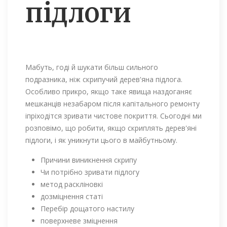
підлоги
Мабуть, годі й шукати більш сильного
подразника, ніж скрипучий дерев'яна підлога.
Особливо прикро, якщо таке явища наздоганяє
мешканців незабаром після капітального ремонту
іпріходітся зривати чистове покриття. Сьогодні ми
розповімо, що робити, якщо скриплять дерев'яні
підлоги, і як уникнути цього в майбутньому.
Причини виникнення скрипу
Чи потрібно зривати підлогу
метод раскліновкі
дозміцнення статі
Перебір дощатого настилу
поверхневе зміцнення