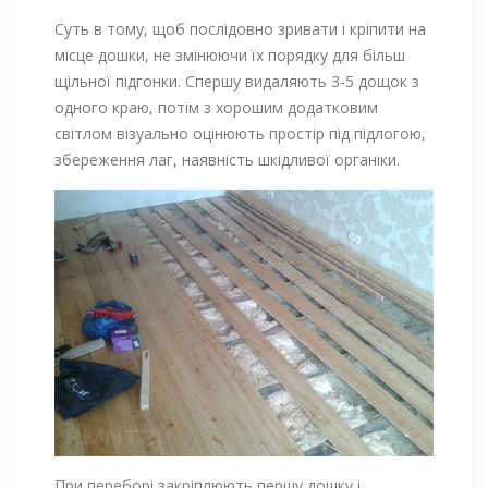
Суть в тому, щоб послідовно зривати і кріпити на
місце дошки, не змінюючи їх порядку для більш
щільної підгонки. Спершу видаляють 3-5 дощок з
одного краю, потім з хорошим додатковим
світлом візуально оцінюють простір під підлогою,
збереження лаг, наявність шкідливої ​​органіки.
При переборі закріплюють першу дошку і