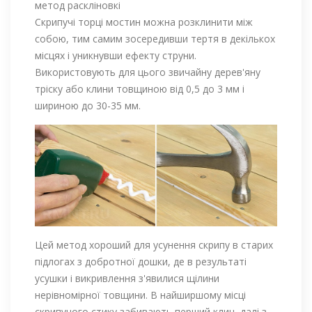
метод раскліновкі
Скрипучі торці мостин можна розклинити між
собою, тим самим зосередивши тертя в декількох
місцях і уникнувши ефекту струни.
Використовують для цього звичайну дерев'яну
тріску або клини товщиною від 0,5 до 3 мм і
шириною до 30-35 мм.
Цей метод хороший для усунення скрипу в старих
підлогах з добротної дошки, де в результаті
усушки і викривлення з'явилися щілини
нерівномірної товщини. В найширшому місці
скрипучого стику забивають перший клин, далі з