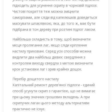
підходить для усунення скрипу в чорновій підлозі.
Чистові покриття теж можна зміцнити
саморізами, але сліди від капелюшків доведеться
маскувати шпаклівкою, яка, до того ж, має бути
підібрана в тон дереву при розтині підлог лаком.
Найбільша складність в тому, щоб визначити
місця пролягання лаг, якщо сліди кріплення
настилу приховані. Серед усіх способів можна
виділити два найбільш дієвих: свердління з
контролем виходу свердла з метою визначити
крок установки лаг і зрив крайніх дощок.
Перебір дощатого настилу
Капітальний ремонт дерев'яної підлоги - єдиний
спосіб усунути скрип з гарантією, що не вимагає
при цьому значних грошових вкладень. А при
скрипучих лагах цього методу альтернативи
практично не існує.