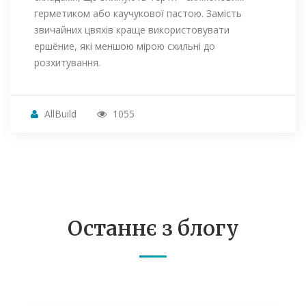
герметиком або каучукової пастою. Замість
звичайних цвяхів краще використовувати
ершёние, які меншою мірою схильні до
розхитування.
AllBuild
1055
Останнє з блогу