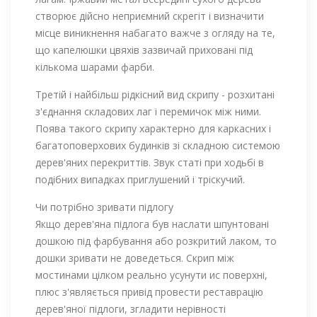
створює дійсно неприємний скрегіт і визначити
місце виникнення набагато важче з огляду на те,
що капелюшки цвяхів зазвичай приховані під
кількома шарами фарби.
Третій і найбільш рідкісний вид скрипу - розхитані
з'єднання складових лаг і перемичок між ними.
Поява такого скрипу характерно для каркасних і
багатоповерхових будинків зі складною системою
дерев'яних перекриттів. Звук статі при ходьбі в
подібних випадках приглушений і тріскучий.
Чи потрібно зривати підлогу
Якщо дерев'яна підлога був наслати шпунтовані
дошкою під фарбування або розкритий лаком, то
дошки зривати не доведеться. Скрип між
мостинами цілком реально усунути ис поверхні,
плюс з'являється привід провести реставрацію
дерев'яної підлоги, згладити нерівності