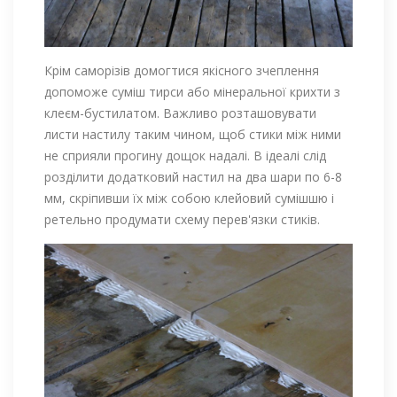
Крім саморізів домогтися якісного зчеплення
допоможе суміш тирси або мінеральної крихти з
клеєм-бустилатом. Важливо розташовувати
листи настилу таким чином, щоб стики між ними
не сприяли прогину дощок надалі. В ідеалі слід
розділити додатковий настил на два шари по 6-8
мм, скріпивши їх між собою клейовий сумішшю і
ретельно продумати схему перев'язки стиків.