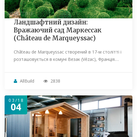
Ландшафтний дизайн:
Вражаючий сад Маркессак
(Château de Marqueyssac)
Château de Marqueyssac створений в 17-м столітті і
розташовується в комуні Везак (Vézac), Франція.…
AllBuild
2838
03/18
04