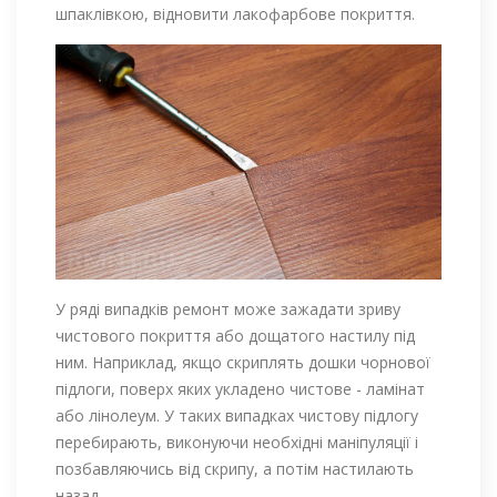
шпаклівкою, відновити лакофарбове покриття.
У ряді випадків ремонт може зажадати зриву
чистового покриття або дощатого настилу під
ним. Наприклад, якщо скриплять дошки чорнової
підлоги, поверх яких укладено чистове - ламінат
або лінолеум. У таких випадках чистову підлогу
перебирають, виконуючи необхідні маніпуляції і
позбавляючись від скрипу, а потім настилають
назад.