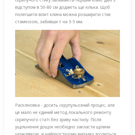
відступом в 50-80 см додають ще кілька. Щоб
полегшити візит клина можна розширити стик
стамескою, забивши її на 3-5 мм.
Раскліновка - досить скрупульозний процес, але
це мало не єдиний метод локального ремонту
скрипучого статі без зриву настилу. Після
ущільнення дощок необхідно закласти щілини
шпаклівкою, в найпростішому випадку згодиться