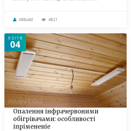
AllBuild
4821
03/18
04
Опалення інфрачервоними
обігрівачами: особливості
іпрімененіе