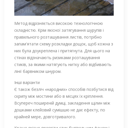
Метод відрізняється високою технологічною
складністю. Крім якісної затягування шурупів і
правильного розташування листів, потрібно
запам'ятати схему розкладки дощок, щоб кожна з
них була доукреплена і притягнута. Для цього на
стінах відзначають ризиками розташування
стиків, за якими натягують нитку або відбивають
лінії барвником шнуром.
Інші варіанти
Є також безліч «народних» способів позбутися від
скрипу між мостини або в місцях їх кріплення.
Всупереч поширеній думці, закладення щілин між
дошками клейовий сумішшю не дає ефекту, по
крайней мере, довготривалого.
Краще якісно прогріти стик будівельним феном і