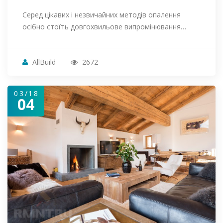
Серед цікавих і незвичайних методів опалення
осібно стоїть довгохвильове випромінювання…
AllBuild
2672
03/18
04