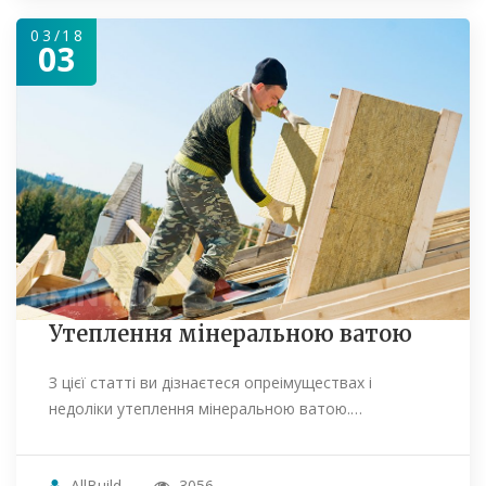
03/18
03
Утеплення мінеральною ватою
З цієї статті ви дізнаєтеся опреімуществах і
недоліки утеплення мінеральною ватою.…
AllBuild
3056