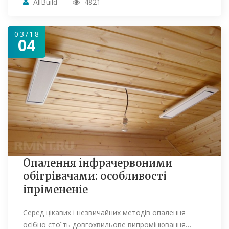
AllBuild
4821
03/18
04
Опалення інфрачервоними
обігрівачами: особливості
іпрімененіе
Серед цікавих і незвичайних методів опалення
осібно стоїть довгохвильове випромінювання…