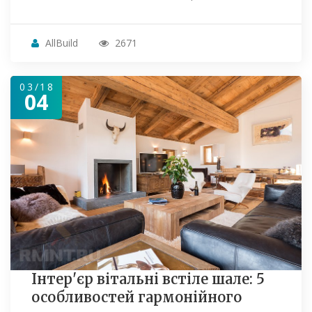
AllBuild
2671
03/18
04
Інтер'єр вітальні встіле шале: 5
особливостей гармонійного