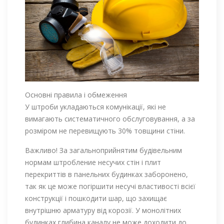
Основні правила і обмеження
У штроби укладаються комунікації, які не
вимагають систематичного обслуговування, а за
розміром не перевищують 30% товщини стіни.
Важливо! За загальноприйнятим будівельним
нормам штробление несучих стін і плит
перекриттів в панельних будинках заборонено,
так як це може погіршити несучі властивості всієї
конструкції і пошкодити шар, що захищає
внутрішню арматуру від корозії. У монолітних
будинках глибина каналу не може доходити до