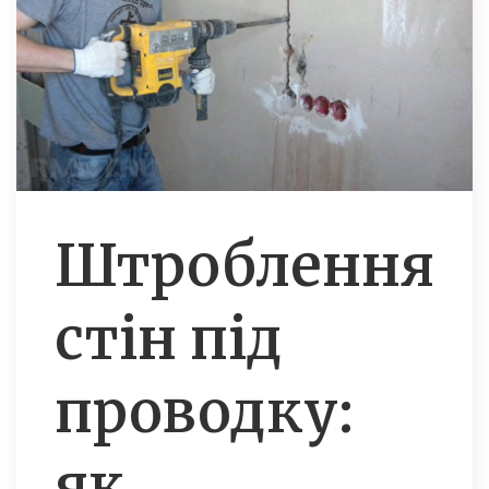
Штроблення
стін під
проводку:
як