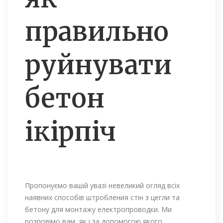
правильно
руйнувати
бетон
ікірпіч
Пропонуємо вашій увазі невеликий огляд всіх
наявних способів штробления стін з цегли та
бетону для монтажу електропроводки. Ми
розповімо вам, як і за допомогою якого