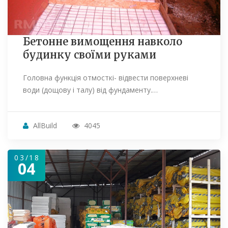
Бетонне вимощення навколо
будинку своїми руками
Головна функція отмосткі- відвести поверхневі
води (дощову і талу) від фундаменту.…
AllBuild
4045
03/18
04