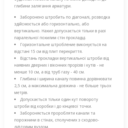
глибини залягання арматури.
Заборонено штробить по діагоналі, розводка
здійснюється або горизонтально, або
вертикально. Нахил допускається тільки в разі
паралельної похилим стін прокладці.
Горизонтальне штробление виконується на
відстані 15 см від плит перекриття.
Відстань прокладки вертикальної штроби від
наявних дверних і віконних прорізів і кутів - не
менше 10 см, а від труб газу - 40 см.
Глибина і ширина каналу повинна дорівнювати
2,5 см, а максимальна довжина - не більше трьох
метрів.
Допускається тільки один кут повороту
штроби від коробки і до кінцевої точки.
Забороняється проробляти канали та
порожнини в стінах, сполучених з сходово-
ліфтовим вузлом.