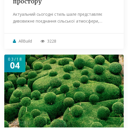
простору
Актуальний сьогодні стиль шале представляє
дивовижне поєднання сільської атмосфери,…
AllBuild
3228
03/18
04