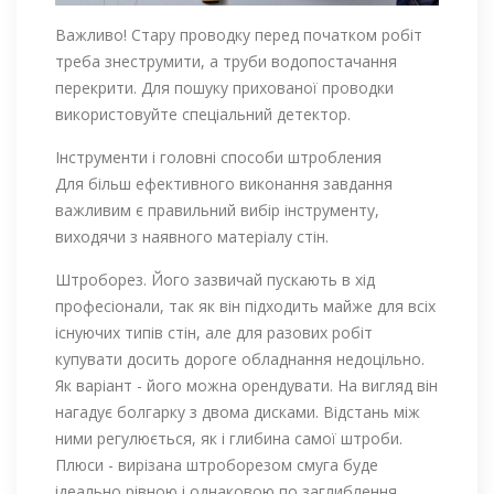
Важливо! Стару проводку перед початком робіт
треба знеструмити, а труби водопостачання
перекрити. Для пошуку прихованої проводки
використовуйте спеціальний детектор.
Інструменти і головні способи штробления
Для більш ефективного виконання завдання
важливим є правильний вибір інструменту,
виходячи з наявного матеріалу стін.
Штроборез. Його зазвичай пускають в хід
професіонали, так як він підходить майже для всіх
існуючих типів стін, але для разових робіт
купувати досить дороге обладнання недоцільно.
Як варіант - його можна орендувати. На вигляд він
нагадує болгарку з двома дисками. Відстань між
ними регулюється, як і глибина самої штроби.
Плюси - вирізана штроборезом смуга буде
ідеально рівною і однаковою по заглиблення.