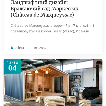
Ландшафтний дизайн:
Вражаючий сад Маркессак
(Château de Marqueyssac)
Château de Marqueyssac створений в 17-м столітті і
розташовується в комуні Везак (Vézac), Франція.…
AllBuild
2837
03/18
04