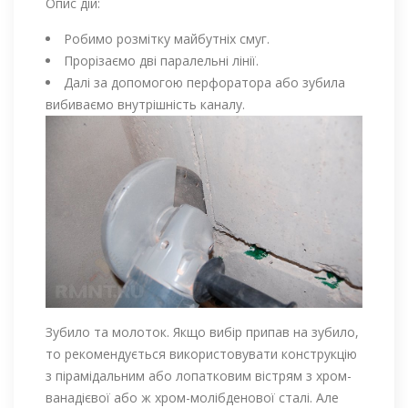
Опис дій:
Робимо розмітку майбутніх смуг.
Прорізаємо дві паралельні лінії.
Далі за допомогою перфоратора або зубила
вибиваємо внутрішність каналу.
Зубило та молоток. Якщо вибір припав на зубило,
то рекомендується використовувати конструкцію
з пірамідальним або лопатковим вістрям з хром-
ванадієвої або ж хром-молібденової сталі. Але