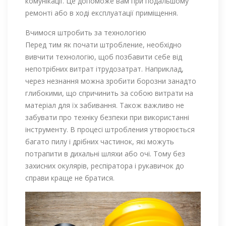
комунікації. Це допоможе вам при подальшому
ремонті або в ході експлуатації приміщення.
Вчимося штробить за технологією
Перед тим як почати штробление, необхідно
вивчити технологію, щоб позбавити себе від
непотрібних витрат ітрудозатрат. Наприклад,
через незнання можна зробити борозни занадто
глибокими, що спричинить за собою витрати на
матеріал для їх забивання. Також важливо не
забувати про техніку безпеки при використанні
інструменту. В процесі штробления утворюється
багато пилу і дрібних частинок, які можуть
потрапити в дихальні шляхи або очі. Тому без
захисних окулярів, респіратора і рукавичок до
справи краще не братися.