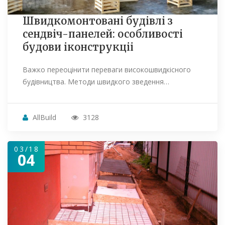
Швидкомонтовані будівлі з
сендвіч-панелей: особливості
будови іконструкціі
Важко переоцінити переваги високошвидкісного
будівництва. Методи швидкого зведення…
AllBuild
3128
03/18
04