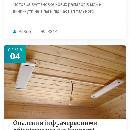
Потреба вустановке нових радіаторів може
виникнути не тільки під час капітального…
AllBuild
4814
03/18
04
Опалення інфрачервоними