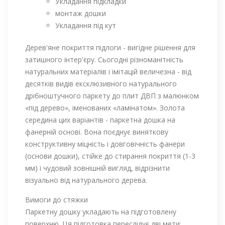
Укладання підкладки
монтаж дошки
Укладання під кут
Дерев'яне покриття підлоги - вигідне рішення для
затишного інтер'єру. Сьогодні різноманітність
натуральних матеріалів і імітацій величезна - від
десятків видів ексклюзивного натурального
дрібноштучного паркету до плит ДВП з малюнком
«під дерево», іменованих «ламінатом». Золота
середина цих варіантів - паркетна дошка на
фанерній основі. Вона поєднує виняткову
конструктивну міцність і довговічність фанери
(основи дошки), стійке до стирання покриття (1-3
мм) і чудовий зовнішній вигляд, відрізнити
візуально від натурального дерева.
Вимоги до стяжки
Паркетну дошку укладають на підготовлену
поверхню. Ця підготовка переслідує дві мети: