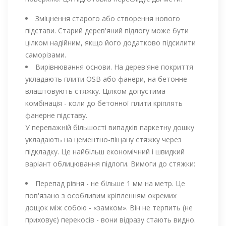
Зміцнення старого або створення нового
підстави. Старий дерев'яний підлогу може бути
цілком надійним, якщо його додатково підсилити
саморізами.
Вирівнювання основи. На дерев'яне покриття
укладають плити OSB або фанери, на бетонне
влаштовують стяжку. Цілком допустима
комбінація - коли до бетонної плити кріплять
фанерне підставу.
У переважній більшості випадків паркетну дошку
укладають на цементно-піщану стяжку через
підкладку. Це найбільш економічний і швидкий
варіант облицювання підлоги. Вимоги до стяжки:
Перепад рівня - не більше 1 мм на метр. Це
пов'язано з особливим кріпленням окремих
дощок між собою - «замком». Він не терпить (не
приховує) перекосів - вони відразу стають видно.