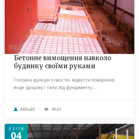
Бетонне вимощення навколо
будинку своїми руками
Головна функція отмосткі- відвести поверхневі
води (дощову і талу) від фундаменту.…
AllBuild
4043
03/18
04