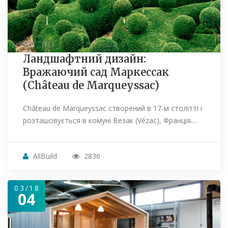
Ландшафтний дизайн:
Вражаючий сад Маркессак
(Château de Marqueyssac)
Château de Marqueyssac створений в 17-м столітті і
розташовується в комуні Везак (Vézac), Франція.…
AllBuild
2836
03/18
04