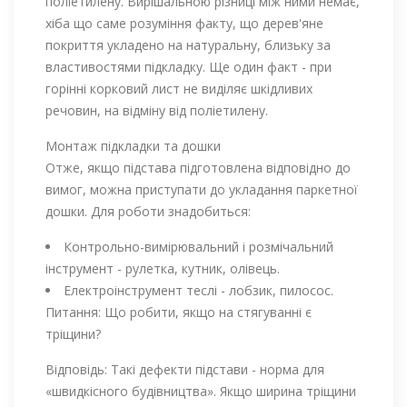
поліетилену. Вирішальною різниці між ними немає,
хіба що саме розуміння факту, що дерев'яне
покриття укладено на натуральну, близьку за
властивостями підкладку. Ще один факт - при
горінні корковий лист не виділяє шкідливих
речовин, на відміну від поліетилену.
Монтаж підкладки та дошки
Отже, якщо підстава підготовлена ​​відповідно до
вимог, можна приступати до укладання паркетної
дошки. Для роботи знадобиться:
Контрольно-вимірювальний і розмічальний
інструмент - рулетка, кутник, олівець.
Електроінструмент теслі - лобзик, пилосос.
Питання: Що робити, якщо на стягуванні є
тріщини?
Відповідь: Такі дефекти підстави - норма для
«швидкісного будівництва». Якщо ширина тріщини