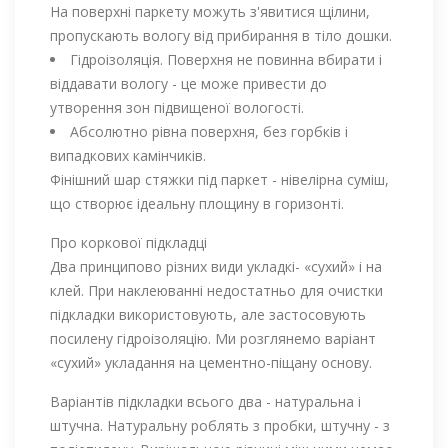
На поверхні паркету можуть з'явитися щілини,
пропускають вологу від прибирання в тіло дошки.
Гідроізоляція. Поверхня не повинна вбирати і
віддавати вологу - це може привести до
утворення зон підвищеної вологості.
Абсолютно рівна поверхня, без горбків і
випадкових камінчиків.
Фінішний шар стяжки під паркет - нівелірна суміш,
що створює ідеальну площину в горизонті.
Про коркової підкладці
Два принципово різних види укладкі- «сухий» і на
клей. При наклеюванні недостатньо для очистки
підкладки використовують, але застосовують
посилену гідроізоляцію. Ми розглянемо варіант
«сухий» укладання на цементно-піщану основу.
Варіантів підкладки всього два - натуральна і
штучна. Натуральну роблять з пробки, штучну - з