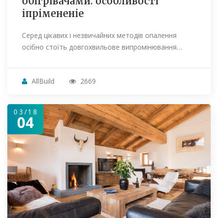
обігрівачами: особливості
іпрімененіе
Серед цікавих і незвичайних методів опалення
осібно стоїть довгохвильове випромінювання…
AllBuild
2669
03/18
04