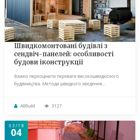
Швидкомонтовані будівлі з
сендвіч-панелей: особливості
будови іконструкціі
Важко переоцінити переваги високошвидкісного
будівництва. Методи швидкого зведення…
AllBuild
3127
03/18
04