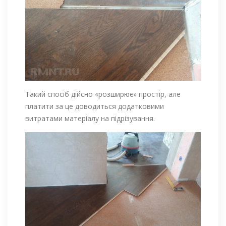
Такий спосіб дійсно «розширює» простір, але
платити за це доводиться додатковими
витратами матеріалу на підрізування.