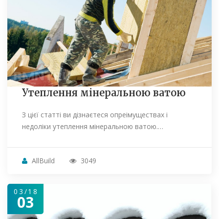
Утеплення мінеральною ватою
З цієї статті ви дізнаєтеся опреімуществах і
недоліки утеплення мінеральною ватою.…
AllBuild
3049
03/18
03