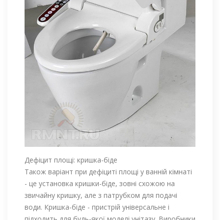
Дефіцит площі: кришка-біде
Також варіант при дефіциті площі у ванній кімнаті
- це установка кришки-біде, зовні схожою на
звичайну кришку, але з патрубком для подачі
води. Кришка-біде - пристрій універсальне і
підходить для будь-якої моделі унітазу. Виробники