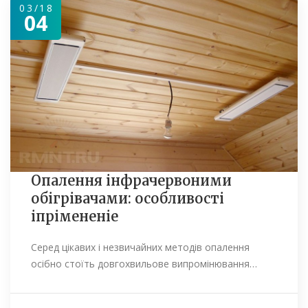
03/18
04
Опалення інфрачервоними
обігрівачами: особливості
іпрімененіе
Серед цікавих і незвичайних методів опалення
осібно стоїть довгохвильове випромінювання…