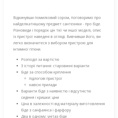
Відкинувши помилковий сором, поговоримо про
найделікатнішому предмет сантехніки - про біде.
Різновиди і порядок цін тієї чи іншої моделі, опис
їх пристрої наведені в огляді. Вивчивши його, ви
легко визначитеся з вибором пристрою для
інтимної гігієни.
Розподіл за вартістю
З історії питання: старовинні варіанти
Біде за способом кріплення
підлогові пристрої
навісні прилади
Варіанти біде з наявністю і відсутністю
сидіння і кришки: ціни
Ціна в залежності від матеріалу виготовлення
біде з санфаянса і фарфору
Два в одному: унітаз-біде