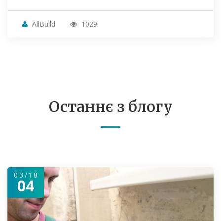
AllBuild
1029
Останнє з блогу
03/18
04