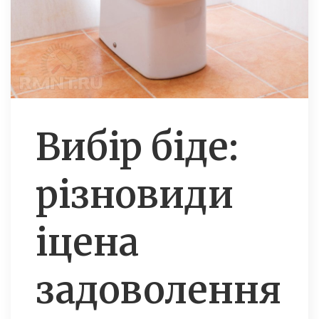
Вибір біде:
різновиди
іцена
задоволення