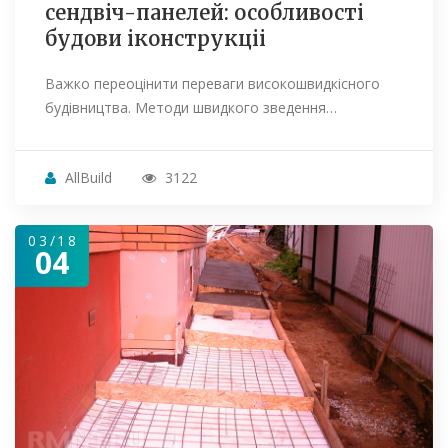
сендвіч-панелей: особливості
будови іконструкціі
Важко переоцінити переваги високошвидкісного
будівництва. Методи швидкого зведення…
AllBuild
3122
03/18
04