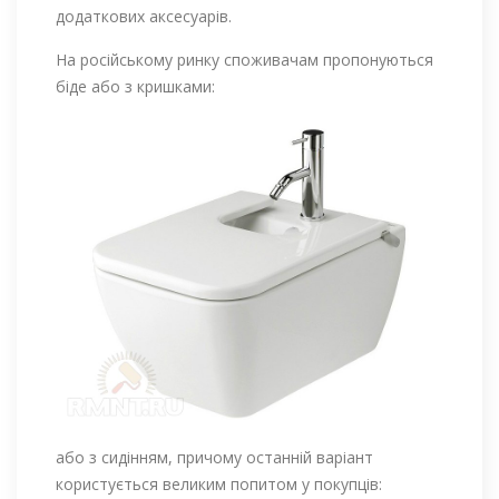
додаткових аксесуарів.
На російському ринку споживачам пропонуються
біде або з кришками:
або з сидінням, причому останній варіант
користується великим попитом у покупців: