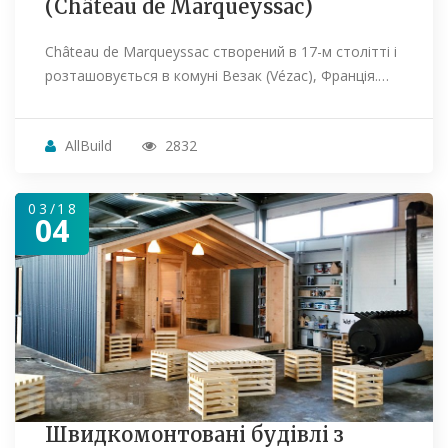
(Château de Marqueyssac)
Château de Marqueyssac створений в 17-м столітті і
розташовується в комуні Везак (Vézac), Франція.…
AllBuild
2832
03/18
04
Швидкомонтовані будівлі з