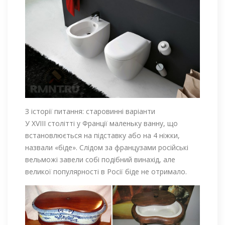
З історії питання: старовинні варіанти
У XVIII столітті у Франції маленьку ванну, що
встановлюється на підставку або на 4 ніжки,
назвали «біде». Слідом за французами російські
вельможі завели собі подібний винахід, але
великої популярності в Росії біде не отримало.