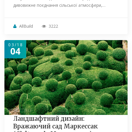
дивовижне поєднання сільської атмосфери,…
AllBuild
3222
03/18
04
Ландшафтний дизайн:
Вражаючий сад Маркессак