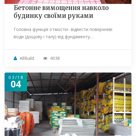
Бетонне вимощення навколо
будинку своїми руками
Головна функція отмосткі- відвести поверхневі
води (дощову і талу) від фундаменту.…
AllBuild
4038
03/18
04