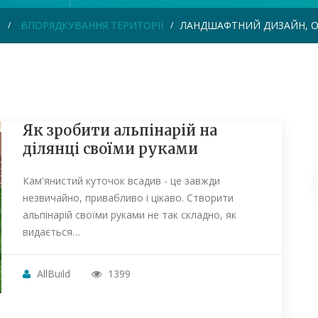
Я
ВПОРЯДКУВАННЯ ТЕРИТОРІЇ
ЛАНДШАФТНИЙ ДИЗАЙН, О
Як зробити альпінарій на
ділянці своїми руками
Кам'янистий куточок всадив - це завжди
незвичайно, привабливо і цікаво. Створити
альпінарій своїми руками не так складно, як
видається…
AllBuild
1399