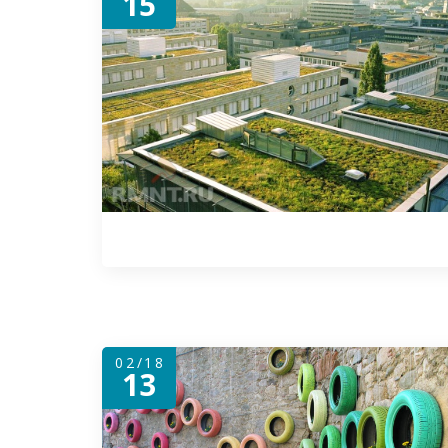
15
02/18
13