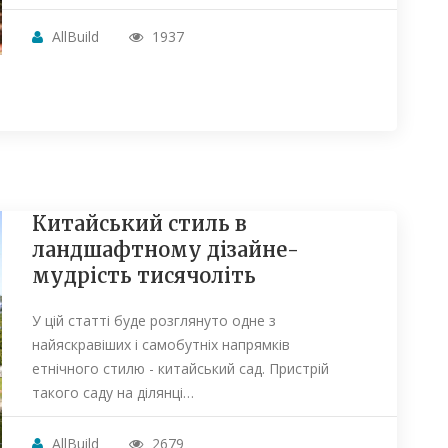
AllBuild
1937
Китайський стиль в
ландшафтному дізайне-
мудрість тисячоліть
У цій статті буде розглянуто одне з
найяскравіших і самобутніх напрямків
етнічного стилю - китайський сад. Пристрій
такого саду на ділянці…
AllBuild
2679