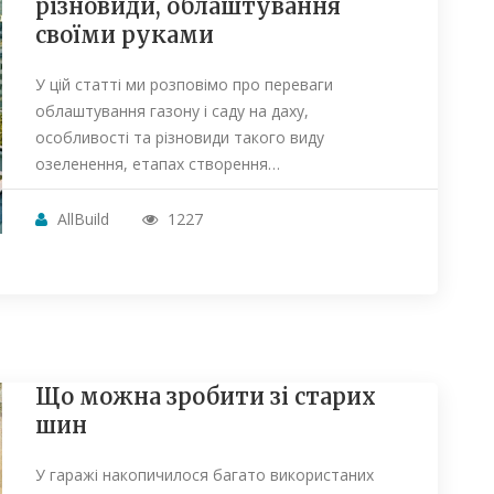
різновиди, облаштування
своїми руками
У цій статті ми розповімо про переваги
облаштування газону і саду на даху,
особливості та різновиди такого виду
озеленення, етапах створення…
AllBuild
1227
Що можна зробити зі старих
шин
У гаражі накопичилося багато використаних