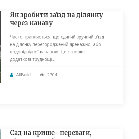
Як зробити заїзд на ділянку
через канаву
Часто трапляється, що єдиний зручний в'їзд
на ділянку перегороджений дренажної або
водовідвідної канавою. Це створює
додаткові труднощі…
AllBuild
2704
Сад на крише- переваги,