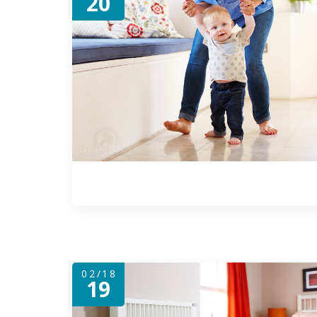
20
02/18
19