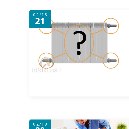
02/18
21
02/18