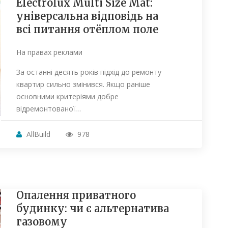
Electrolux Multi Size Mat:
універсальна відповідь на
всі питання отёплом поле
На правах реклами
За останні десять років підхід до ремонту
квартир сильно змінився. Якщо раніше
основними критеріями добре
відремонтованої…
AllBuild
978
Опалення приватного
будинку: чи є альтернатива
газовому