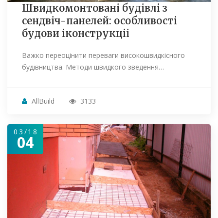
Швидкомонтовані будівлі з
сендвіч-панелей: особливості
будови іконструкціі
Важко переоцінити переваги високошвидкісного
будівництва. Методи швидкого зведення…
AllBuild
3133
03/18
04