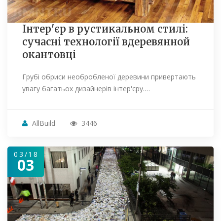
Інтер'єр в рустикальном стилі:
сучасні технології вдеревянной
окантовці
Грубі обриси необробленої деревини привертають
увагу багатьох дизайнерів інтер'єру.…
AllBuild
3446
03/18
03