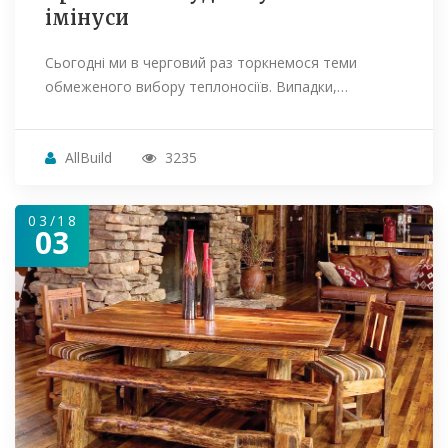
імінуси
Сьогодні ми в черговий раз торкнемося теми
обмеженого вибору теплоносіїв. Випадки,…
AllBuild
3235
03/18
03