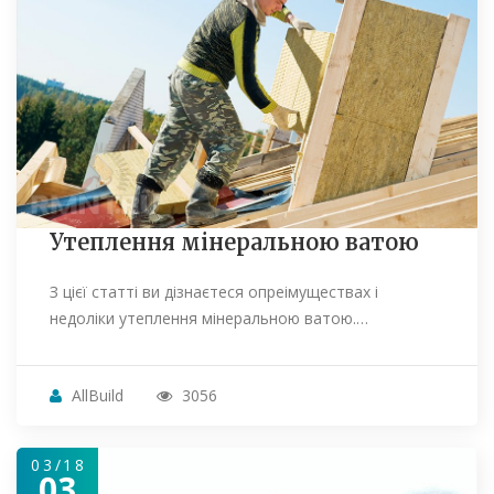
Утеплення мінеральною ватою
З цієї статті ви дізнаєтеся опреімуществах і
недоліки утеплення мінеральною ватою.…
AllBuild
3056
03/18
03