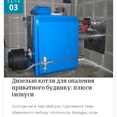
03/18
03
Дизельні котли для опалення
приватного будинку: плюси
імінуси
Сьогодні ми в черговий раз торкнемося теми
обмеженого вибору теплоносіїв. Випадки, коли