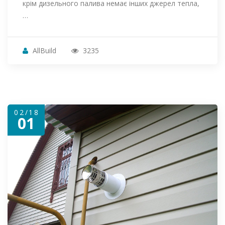
крім дизельного палива немає інших джерел тепла,
…
AllBuild
3235
02/18
01