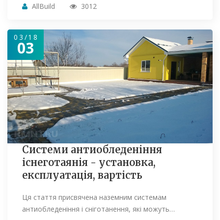
AllBuild
3012
03/18
03
Системи антиобледеніння
існеготаянія - установка,
експлуатація, вартість
Ця стаття присвячена наземним системам
антиобледеніння і сніготанення, які можуть…