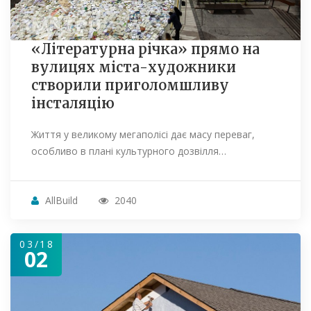
«Літературна річка» прямо на
вулицях міста-художники
створили приголомшливу
інсталяцію
Життя у великому мегаполісі дає масу переваг,
особливо в плані культурного дозвілля…
AllBuild
2040
03/18
02