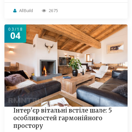
AllBuild
2675
03/18
04
Інтер'єр вітальні встіле шале: 5
особливостей гармонійного
простору