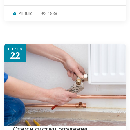
AllBuild
1888
01/18
22
Схеми систем опалення