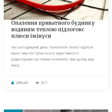
Опалення приватного будинку
водяним теплою підлогою:
плюси імінуси
На сьогоднішній день технологія теплої підлоги
мало чим поступається в ефективності
радіаторним системам опалення, при цьому має
масу…
AllBuild
817