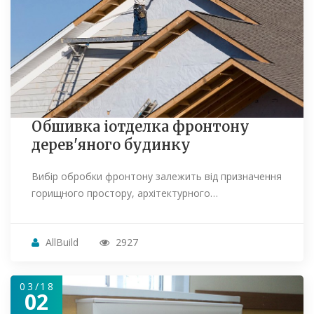
Обшивка іотделка фронтону
дерев'яного будинку
Вибір обробки фронтону залежить від призначення
горищного простору, архітектурного…
AllBuild
2927
03/18
02