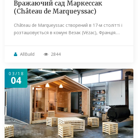
Вражаючий сад Маркессак
(Château de Marqueyssac)
Château de Marqueyssac створений в 17-м столітті і
розташовується в комуні Везак (Vézac), Франція.…
AllBuild
2844
03/18
04