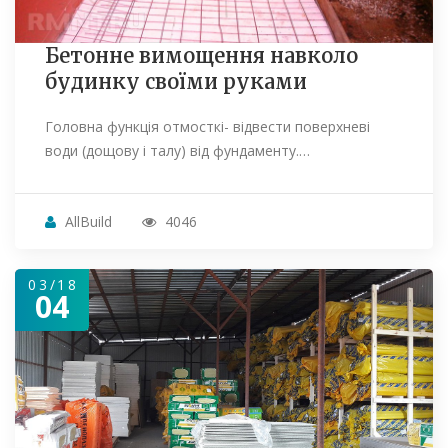
Бетонне вимощення навколо
будинку своїми руками
Головна функція отмосткі- відвести поверхневі
води (дощову і талу) від фундаменту.…
AllBuild
4046
03/18
04