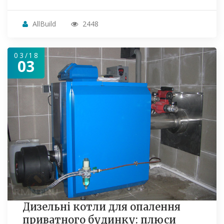
AllBuild
2448
03/18
03
Дизельні котли для опалення
приватного будинку: плюси