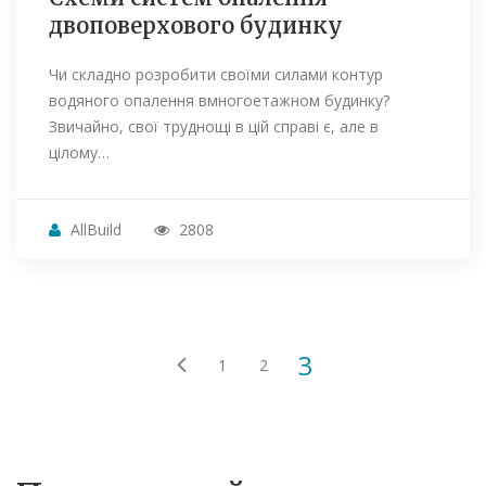
двоповерхового будинку
Чи складно розробити своїми силами контур
водяного опалення вмногоетажном будинку?
Звичайно, свої труднощі в цій справі є, але в
цілому…
AllBuild
2808
3
1
2