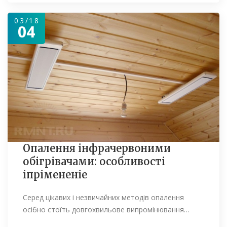
03/18
04
Опалення інфрачервоними
обігрівачами: особливості
іпрімененіе
Серед цікавих і незвичайних методів опалення
осібно стоїть довгохвильове випромінювання…